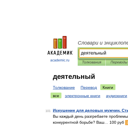
Словари и энциклоп
academic.ru
Толкования
Переводы
деятельный
Толкование
Перевод
Книги
все
электронные книги
аудиокниги
Искушение для деловых мужчин. Ст
101
Вы каждый день разгребаете проблемы,
конкурентной борьбе? Ваш… 100 руб