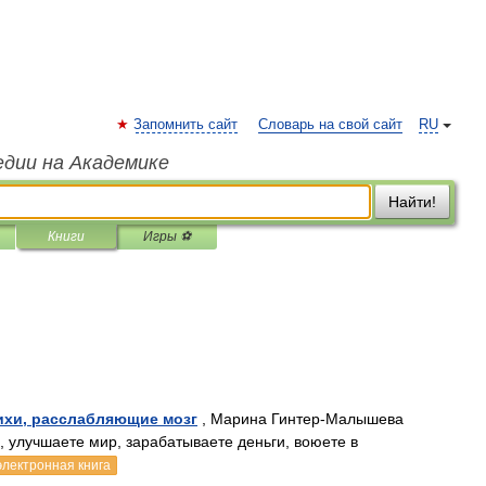
Запомнить сайт
Словарь на свой сайт
RU
едии на Академике
Найти!
Книги
Игры ⚽
ихи, расслабляющие мозг
, Марина Гинтер-Малышева
 улучшаете мир, зарабатываете деньги, воюете в
электронная книга