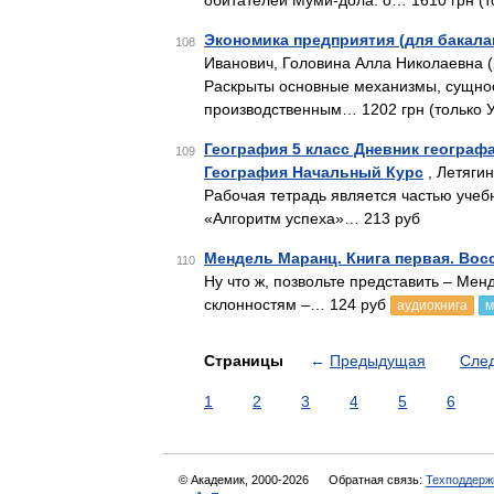
обитателей Муми-дола: о… 1610 грн (т
Экономика предприятия (для бакала
108
Иванович, Головина Алла Николаевна (
Раскрыты основные механизмы, сущнос
производственным… 1202 грн (только 
География 5 класс Дневник географа
109
География Начальный Курс
, Летягин
Рабочая тетрадь является частью учеб
«Алгоритм успеха»… 213 руб
Мендель Маранц. Книга первая. Вос
110
Ну что ж, позвольте представить – Ме
склонностям –… 124 руб
аудиокнига
м
Страницы
←
Предыдущая
Сле
1
2
3
4
5
6
© Академик, 2000-2026
Обратная связь:
Техподдерж