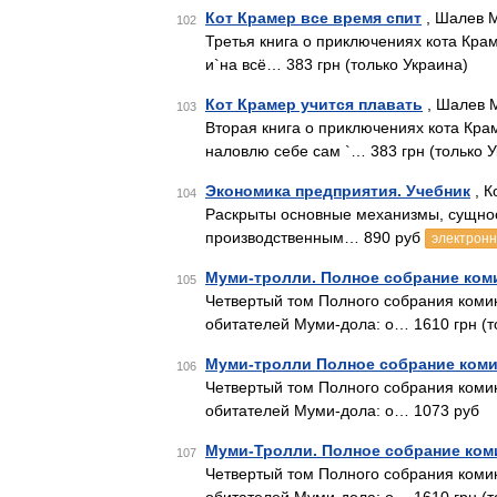
Кот Крамер все время спит
, Шалев М
102
Третья книга о приключениях кота Краме
и`на всё… 383 грн (только Украина)
Кот Крамер учится плавать
, Шалев 
103
Вторая книга о приключениях кота Кра
наловлю себе сам `… 383 грн (только 
Экономика предприятия. Учебник
, К
104
Раскрыты основные механизмы, сущнос
производственным… 890 руб
электронн
Муми-тролли. Полное собрание коми
105
Четвертый том Полного собрания комикс
обитателей Муми-дола: о… 1610 грн (т
Муми-тролли Полное собрание коми
106
Четвертый том Полного собрания комикс
обитателей Муми-дола: о… 1073 руб
Муми-Тролли. Полное собрание коми
107
Четвертый том Полного собрания комикс