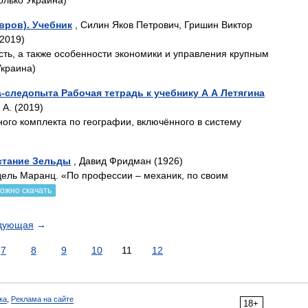
олько Украина)
вров). Учебник
, Силин Яков Петрович, Гришин Виктор
2019)
ть, а также особенности экономики и управления крупным
Украина)
-следопыта Рабочая тетрадь к учебнику А А Летягина
 А. (2019)
ного комплекта по географии, включённого в систему
стание Зельды
, Давид Фридман (1926)
ндель Маранц. «По профессии – механик, по своим
ожно скачать
дующая
→
7
8
9
10
11
12
ка
,
Реклама на сайте
18+