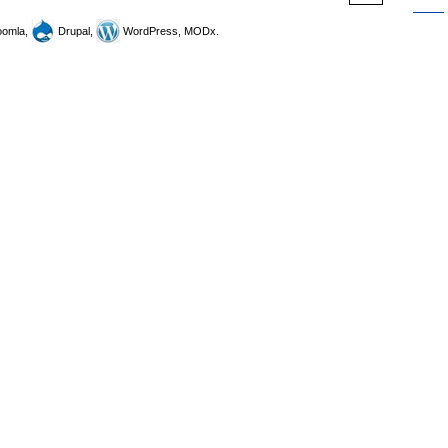
omla,
Drupal,
WordPress, MODx.