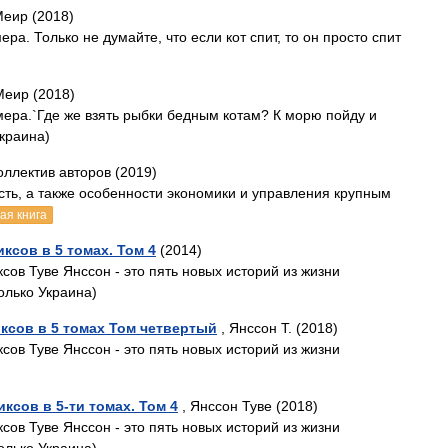
еир (2018)
ра. Только не думайте, что если кот спит, то он просто спит
Меир (2018)
мера.`Где же взять рыбки бедным котам? К морю пойду и
Украина)
оллектив авторов (2019)
ть, а также особенности экономики и управления крупным
ая книга
ксов в 5 томах. Том 4
(2014)
ов Туве Янссон - это пять новых историй из жизни
олько Украина)
ксов в 5 томах Том четвертый
, Янссон Т. (2018)
ов Туве Янссон - это пять новых историй из жизни
ксов в 5-ти томах. Том 4
, Янссон Туве (2018)
ов Туве Янссон - это пять новых историй из жизни